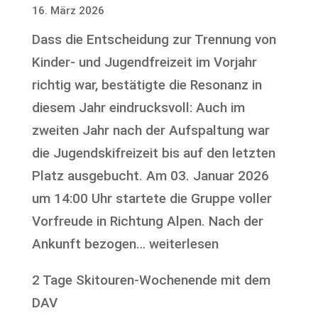
16. März 2026
Skiclub
Dass die Entscheidung zur Trennung von
Seedorf
Kinder- und Jugendfreizeit im Vorjahr
am
richtig war, bestätigte die Resonanz in
28.02.2026
diesem Jahr eindrucksvoll: Auch im
zweiten Jahr nach der Aufspaltung war
die Jugendskifreizeit bis auf den letzten
Platz ausgebucht. Am 03. Januar 2026
um 14:00 Uhr startete die Gruppe voller
Vorfreude in Richtung Alpen. Nach der
Jugendskifreizeit
Ankunft bezogen…
weiterlesen
des
2 Tage Skitouren-Wochenende mit dem
Ski-
DAV
Club